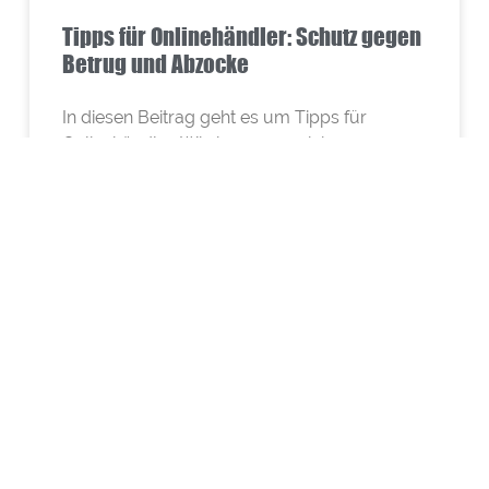
Tipps für Onlinehändler: Schutz gegen
Betrug und Abzocke
In diesen Beitrag geht es um Tipps für
Onlinehändler: Wie kann man sich
gegen Betrug und Abzocke schützen?
WEITERLESEN »
CRM: CUSTOMER-RELATIONSHIP-MANAGEMENT