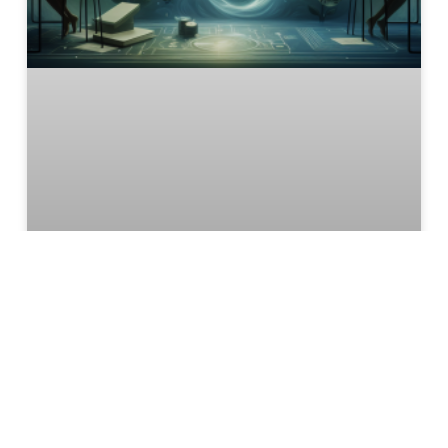
Tipps für Onlinehändler: Schutz gegen
Betrug und Abzocke
In diesen Beitrag geht es um Tipps für
Onlinehändler: Wie kann man sich
gegen Betrug und Abzocke schützen?