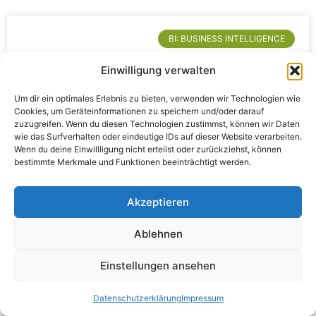
BI: BUSINESS INTELLIGENCE
Einwilligung verwalten
Um dir ein optimales Erlebnis zu bieten, verwenden wir Technologien wie
Cookies, um Geräteinformationen zu speichern und/oder darauf
zuzugreifen. Wenn du diesen Technologien zustimmst, können wir Daten
wie das Surfverhalten oder eindeutige IDs auf dieser Website verarbeiten.
Wenn du deine Einwillligung nicht erteilst oder zurückziehst, können
bestimmte Merkmale und Funktionen beeinträchtigt werden.
Vier Gründe, warum Unternehmen ihre
Akzeptieren
Software selbst schreiben sollten
Ablehnen
Unternehmen sind auf passende Software-
Einstellungen ansehen
Lösungen angewiesen, die ihre spezifischen
Probleme lösen. Hier stellt sich schnell die
Datenschutz­erklärung
Impressum
Gretchenfrage: Die Software selbst schreiben