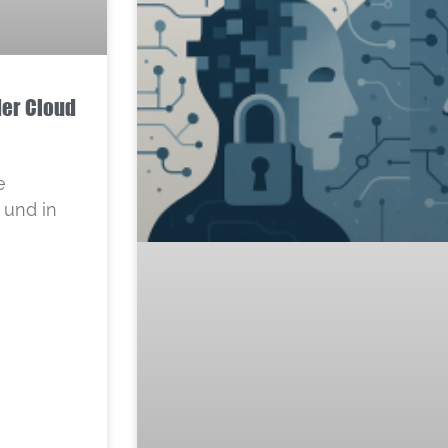
der Cloud
e
 und in