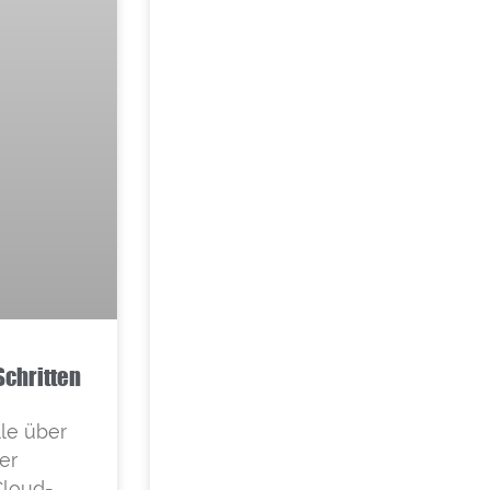
Schritten
lle über
er
Cloud-