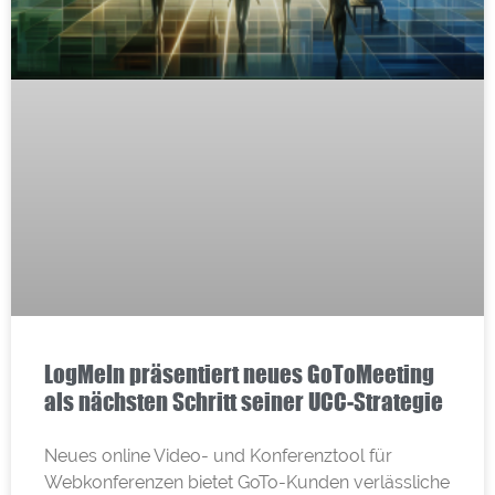
LogMeIn präsentiert neues GoToMeeting
als nächsten Schritt seiner UCC-Strategie
Neues online Video- und Konferenztool für
Webkonferenzen bietet GoTo-Kunden verlässliche