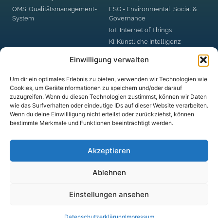
QMS: Qualitätsmanagement-
ESG - Environmental, Social &
System
Governance
IoT: Internet of Things
KI: Künstliche Intelligenz
RPA: Robotic Process
Einwilligung verwalten
Automation
Big Data
Um dir ein optimales Erlebnis zu bieten, verwenden wir Technologien wie
Blockchain
Cookies, um Geräteinformationen zu speichern und/oder darauf
zuzugreifen. Wenn du diesen Technologien zustimmst, können wir Daten
DSGVO: Datenschutzgrund-
wie das Surfverhalten oder eindeutige IDs auf dieser Website verarbeiten.
Verordnung
Wenn du deine Einwillligung nicht erteilst oder zurückziehst, können
Digital Business Security
bestimmte Merkmale und Funktionen beeinträchtigt werden.
digitale Plattformen
Akzeptieren
Ablehnen
© DUX CLARITATIS UG (haftungsbeschränkt)
Einstellungen ansehen
Datenschutz­erklärung
Impressum
Datenschutz­erklärung
Impressum