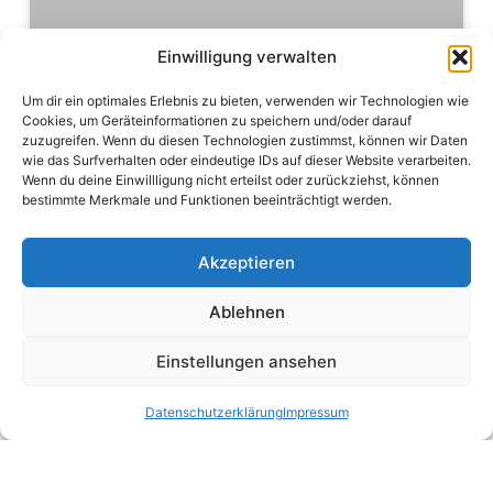
Einwilligung verwalten
Um dir ein optimales Erlebnis zu bieten, verwenden wir Technologien wie
Cookies, um Geräteinformationen zu speichern und/oder darauf
zuzugreifen. Wenn du diesen Technologien zustimmst, können wir Daten
wie das Surfverhalten oder eindeutige IDs auf dieser Website verarbeiten.
Tipps für Onlinehändler: Schutz gegen
Wenn du deine Einwillligung nicht erteilst oder zurückziehst, können
Betrug und Abzocke
bestimmte Merkmale und Funktionen beeinträchtigt werden.
In diesen Beitrag geht es um Tipps für
Akzeptieren
Onlinehändler: Wie kann man sich
gegen Betrug und Abzocke schützen?
Ablehnen
WEITERLESEN »
Einstellungen ansehen
Datenschutz­erklärung
Impressum
CRM: CUSTOMER-RELATIONSHIP-MANAGEMENT