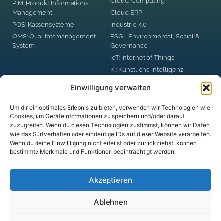
Cloud-Computing
PIM: Produkt Informations
Management
Cloud ERP
POS: Kassensysteme
Industrie 4.0
QMS: Qualitätsmanagement-
ESG - Environmental, Social &
System
Governance
IoT: Internet of Things
KI: Künstliche Intelligenz
RPA: Robotic Process
Einwilligung verwalten
Automation
Big Data
Um dir ein optimales Erlebnis zu bieten, verwenden wir Technologien wie
Blockchain
Cookies, um Geräteinformationen zu speichern und/oder darauf
zuzugreifen. Wenn du diesen Technologien zustimmst, können wir Daten
DSGVO: Datenschutzgrund-
wie das Surfverhalten oder eindeutige IDs auf dieser Website verarbeiten.
Verordnung
Wenn du deine Einwillligung nicht erteilst oder zurückziehst, können
Digital Business Security
bestimmte Merkmale und Funktionen beeinträchtigt werden.
digitale Plattformen
Akzeptieren
Ablehnen
© DUX CLARITATIS UG (haftungsbeschränkt)