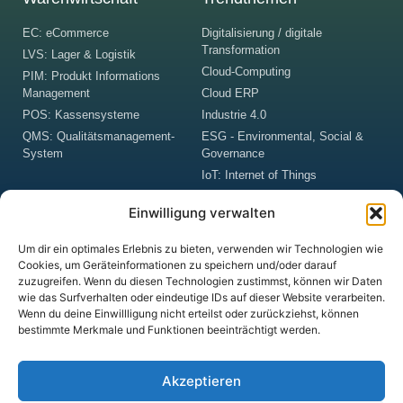
EC: eCommerce
Digitalisierung / digitale
Transformation
LVS: Lager & Logistik
Cloud-Computing
PIM: Produkt Informations
Management
Cloud ERP
POS: Kassensysteme
Industrie 4.0
QMS: Qualitätsmanagement-
ESG - Environmental, Social &
System
Governance
IoT: Internet of Things
KI: Künstliche Intelligenz
Einwilligung verwalten
RPA: Robotic Process Automation
Big Data
Um dir ein optimales Erlebnis zu bieten, verwenden wir Technologien wie
Blockchain
Cookies, um Geräteinformationen zu speichern und/oder darauf
zuzugreifen. Wenn du diesen Technologien zustimmst, können wir Daten
DSGVO: Datenschutzgrund-
wie das Surfverhalten oder eindeutige IDs auf dieser Website verarbeiten.
Verordnung
Wenn du deine Einwillligung nicht erteilst oder zurückziehst, können
Digital Business Security
bestimmte Merkmale und Funktionen beeinträchtigt werden.
digitale Plattformen
Akzeptieren