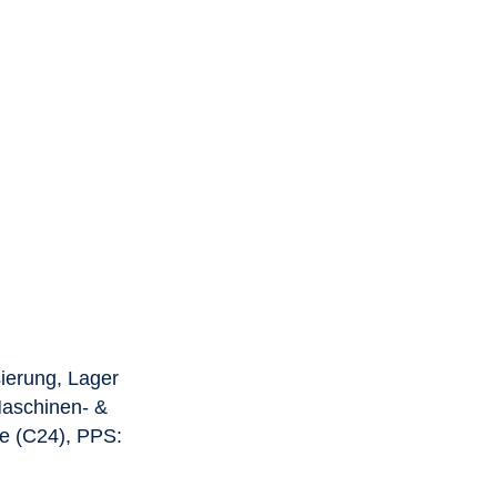
sierung
,
Lager
aschinen- &
ie (C24)
,
PPS: