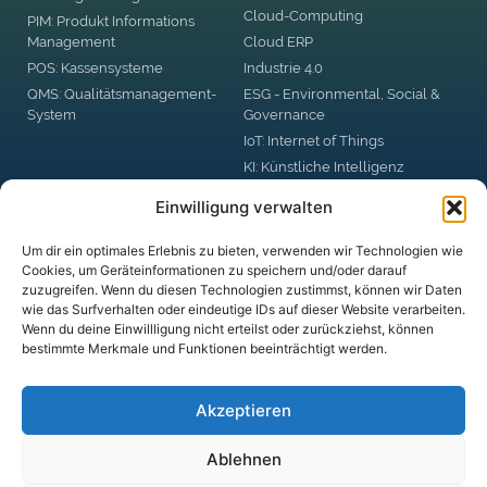
Cloud-Computing
PIM: Produkt Informations
Management
Cloud ERP
POS: Kassensysteme
Industrie 4.0
QMS: Qualitätsmanagement-
ESG - Environmental, Social &
System
Governance
IoT: Internet of Things
KI: Künstliche Intelligenz
RPA: Robotic Process
Einwilligung verwalten
Automation
Big Data
Um dir ein optimales Erlebnis zu bieten, verwenden wir Technologien wie
Blockchain
Cookies, um Geräteinformationen zu speichern und/oder darauf
zuzugreifen. Wenn du diesen Technologien zustimmst, können wir Daten
DSGVO: Datenschutzgrund-
wie das Surfverhalten oder eindeutige IDs auf dieser Website verarbeiten.
Verordnung
Wenn du deine Einwillligung nicht erteilst oder zurückziehst, können
Digital Business Security
bestimmte Merkmale und Funktionen beeinträchtigt werden.
digitale Plattformen
Akzeptieren
Ablehnen
© DUX CLARITATIS UG (haftungsbeschränkt)