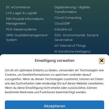
EC: eCommerce
Digitalisierung / digitale
Transformation
LVS: Lager & Logistik
Cloud-Computing
PIM: Produkt Informations
Management
Cloud ERP
POS: Kassensysteme
Industrie 4.0
QMS: Qualitätsmanagement-
ESG - Environmental, Social &
System
Governance
IoT: Internet of Things
KI: Künstliche Intelligenz
RPA: Robotic Process
Einwilligung verwalten
Automation
Big Data
Um dir ein optimales Erlebnis zu bieten, verwenden wir Technologien wie
Blockchain
Cookies, um Geräteinformationen zu speichern und/oder darauf
zuzugreifen. Wenn du diesen Technologien zustimmst, können wir Daten
DSGVO: Datenschutzgrund-
wie das Surfverhalten oder eindeutige IDs auf dieser Website verarbeiten.
Verordnung
Wenn du deine Einwillligung nicht erteilst oder zurückziehst, können
Digital Business Security
bestimmte Merkmale und Funktionen beeinträchtigt werden.
digitale Plattformen
Akzeptieren