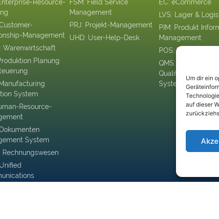
Enterprise-Resource-
FSM: Field Service
EC: eCommerce
ing
Management
LVS: Lager & Logis
Customer-
PRJ: Projekt-Management
PIM: Produkt Infor
ionship-Management
UHD: User-Help-Desk
Management
Warenwirtschaft
POS: Kassensyst
Produktion Planung
QMS:
teuerung
Qualitätsmanagem
Um dir ein 
Manufacturing
System
Geräteinfor
tion System
Technologie
auf dieser W
uman-Resource-
zurückziehs
gement
 Dokumenten
gement System
Akze
 Rechnungswesen
Unified
nications
boration
siness Intelligence