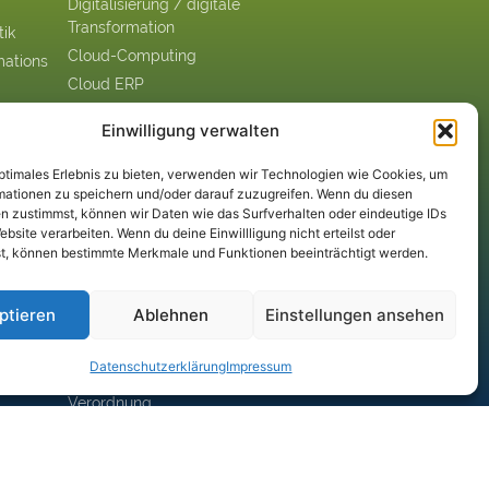
Digitalisierung / digitale
Transformation
tik
Cloud-Computing
mations
Cloud ERP
eme
Industrie 4.0
Einwilligung verwalten
ESG - Environmental,
ent-
Social & Governance
optimales Erlebnis zu bieten, verwenden wir Technologien wie Cookies, um
IoT: Internet of Things
mationen zu speichern und/oder darauf zuzugreifen. Wenn du diesen
n zustimmst, können wir Daten wie das Surfverhalten oder eindeutige IDs
KI: Künstliche Intelligenz
ebsite verarbeiten. Wenn du deine Einwillligung nicht erteilst oder
RPA: Robotic Process
t, können bestimmte Merkmale und Funktionen beeinträchtigt werden.
Automation
Big Data
ptieren
Ablehnen
Einstellungen ansehen
Blockchain
DSGVO:
Datenschutz­erklärung
Impressum
Datenschutzgrund-
Verordnung
Digital Business Security
digitale Plattformen