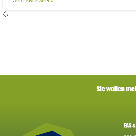
WEITERLESEN »
Sie wollen me
EAS &