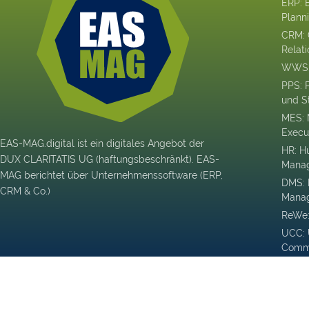
ERP: 
Plann
CRM: 
Relat
WWS: 
PPS: 
und S
MES: 
Execu
EAS-MAG.digital ist ein digitales Angebot der
HR: H
DUX CLARITATIS UG (haftungsbeschränkt). EAS-
Mana
MAG berichtet über Unternehmenssoftware (ERP,
DMS:
CRM & Co.)
Mana
ReWe:
UCC: 
Commu
Colla
BI: Bu