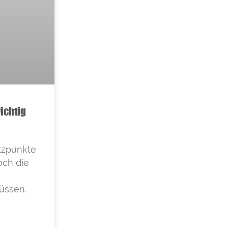
ichtig
atzpunkte
och die
üssen.