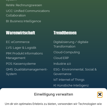
ReWe: Rechnungswesen
UCC: Unified Communications
Collaboration
BI: Business Intelligence
Warenwirtschaft
Trendthemen
EC: eCommerce
Digitalisierung / digitale
Transformation
LVS: Lager & Logistik
Cloud-Computing
PIM: Produkt Informations
Management
Cloud ERP
POS: Kassensysteme
Industrie 4.0
QMS: Qualitätsmanagement-
ESG - Environmental, Social &
System
Governance
IoT: Internet of Things
KI: Künstliche Intelligenz
RPA: Robotic Process
Einwilligung verwalten
Automation
Big Data
Um dir ein optimales Erlebnis zu bieten, verwenden wir Technologien wie