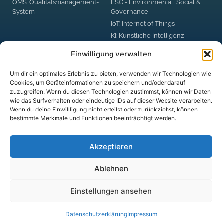
QMS: Qualitätsmanagement-
ESG - Environmental, Social &
System
Governance
IoT: Internet of Things
KI: Künstliche Intelligenz
RPA: Robotic Process
Einwilligung verwalten
Automation
Big Data
Um dir ein optimales Erlebnis zu bieten, verwenden wir Technologien wie
Blockchain
Cookies, um Geräteinformationen zu speichern und/oder darauf
zuzugreifen. Wenn du diesen Technologien zustimmst, können wir Daten
DSGVO: Datenschutzgrund-
wie das Surfverhalten oder eindeutige IDs auf dieser Website verarbeiten.
Verordnung
Wenn du deine Einwillligung nicht erteilst oder zurückziehst, können
Digital Business Security
bestimmte Merkmale und Funktionen beeinträchtigt werden.
digitale Plattformen
Akzeptieren
Ablehnen
© DUX CLARITATIS UG (haftungsbeschränkt)
Einstellungen ansehen
Datenschutz­erklärung
Impressum
Datenschutz­erklärung
Impressum