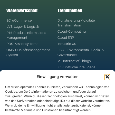
Warenwirtschaft
Trendthemen
EC: eCommerce
Digitalisierung / digitale
Transformation
LVS: Lager & Logistik
Cloud-Computing
PIM: Produkt Informations
Management
Cloud ERP
POS: Kassensysteme
Industrie 4.0
QMS: Qualitätsmanagement-
ESG - Environmental, Social &
System
Governance
IoT: Internet of Things
KI: Künstliche Intelligenz
RPA: Robotic Process
Einwilligung verwalten
Automation
Big Data
Um dir ein optimales Erlebnis zu bieten, verwenden wir Technologien wie
Blockchain
Cookies, um Geräteinformationen zu speichern und/oder darauf
zuzugreifen. Wenn du diesen Technologien zustimmst, können wir Daten
DSGVO: Datenschutzgrund-
wie das Surfverhalten oder eindeutige IDs auf dieser Website verarbeiten.
Verordnung
Wenn du deine Einwillligung nicht erteilst oder zurückziehst, können
Digital Business Security
bestimmte Merkmale und Funktionen beeinträchtigt werden.
digitale Plattformen