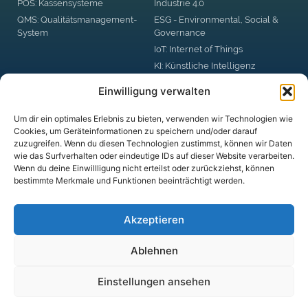
POS: Kassensysteme
Industrie 4.0
QMS: Qualitätsmanagement-
ESG - Environmental, Social &
System
Governance
IoT: Internet of Things
KI: Künstliche Intelligenz
RPA: Robotic Process
Einwilligung verwalten
Automation
Big Data
Um dir ein optimales Erlebnis zu bieten, verwenden wir Technologien wie
Blockchain
Cookies, um Geräteinformationen zu speichern und/oder darauf
zuzugreifen. Wenn du diesen Technologien zustimmst, können wir Daten
DSGVO: Datenschutzgrund-
wie das Surfverhalten oder eindeutige IDs auf dieser Website verarbeiten.
Verordnung
Wenn du deine Einwillligung nicht erteilst oder zurückziehst, können
Digital Business Security
bestimmte Merkmale und Funktionen beeinträchtigt werden.
digitale Plattformen
Akzeptieren
Ablehnen
© DUX CLARITATIS UG (haftungsbeschränkt)
Einstellungen ansehen
Datenschutz­erklärung
Impressum