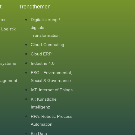
t
Trendthemen
rce
Digitalisierung /
digitale
 Logistik
Transformation
Cloud-Computing
t
Cloud ERP
nsysteme
Industrie 4.0
ESG - Environmental,
nagement
Social & Governance
IoT: Internet of Things
KI: Künstliche
Intelligenz
RPA: Robotic Process
Automation
Big Data