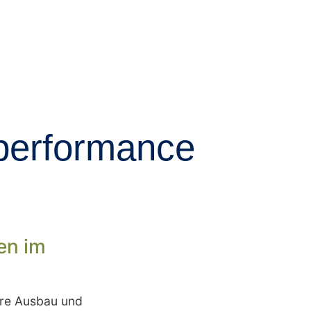
rperformance
en im
ere Ausbau und