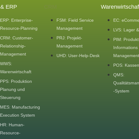
 & ERP
CRM
Warenwirtschaf
ERP: Enterprise-
FSM: Field Service
EC: eComme
Resource-Planning
Management
LVS: Lager &
CRM: Customer-
PRJ: Projekt-
PIM: Produkt
Relationship-
Management
Informations
Management
UHD: User-Help-Desk
Managemen
WWS:
POS: Kasse
Warenwirtschaft
QMS:
PPS: Produktion
Qualitätsma
Planung und
-System
Steuerung
MES: Manufacturing
Execution System
HR: Human-
Resource-