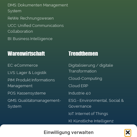
DMS: Dokumenten Management
System
ReWe: Rechnungswesen
UCC: Unified Communications
Collaboration
BI: Business Intelligence
Warenwirtschaft
Trendthemen
EC: eCommerce
Digitalisierung / digitale
Transformation
LVS: Lager & Logistik
Cloud-Computing
PIM: Produkt Informations
Management
Cloud ERP
POS: Kassensysteme
Industrie 4.0
QMS: Qualitätsmanagement-
ESG - Environmental, Social &
System
Governance
IoT: Internet of Things
KI: Künstliche Intelligenz
RPA: Robotic Process
Einwilligung verwalten
Automation