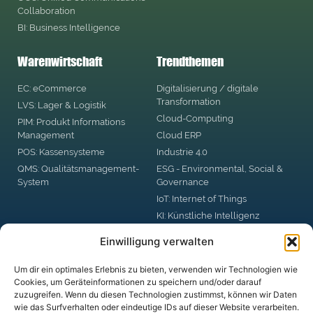
Collaboration
BI: Business Intelligence
Warenwirtschaft
Trendthemen
EC: eCommerce
Digitalisierung / digitale
Transformation
LVS: Lager & Logistik
Cloud-Computing
PIM: Produkt Informations
Management
Cloud ERP
POS: Kassensysteme
Industrie 4.0
QMS: Qualitätsmanagement-
ESG - Environmental, Social &
System
Governance
IoT: Internet of Things
KI: Künstliche Intelligenz
RPA: Robotic Process
Einwilligung verwalten
Automation
Big Data
Um dir ein optimales Erlebnis zu bieten, verwenden wir Technologien wie
Blockchain
Cookies, um Geräteinformationen zu speichern und/oder darauf
zuzugreifen. Wenn du diesen Technologien zustimmst, können wir Daten
DSGVO: Datenschutzgrund-
wie das Surfverhalten oder eindeutige IDs auf dieser Website verarbeiten.
Verordnung