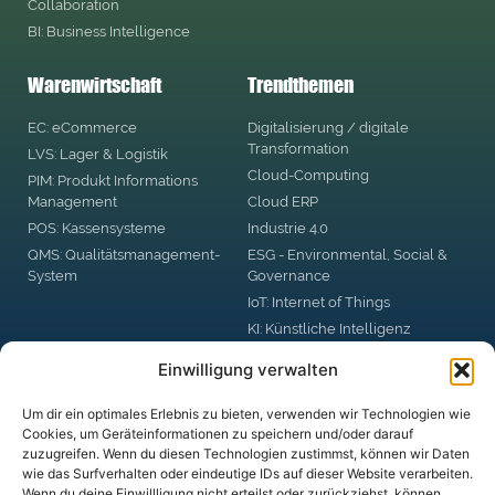
Collaboration
BI: Business Intelligence
Warenwirtschaft
Trendthemen
EC: eCommerce
Digitalisierung / digitale
Transformation
LVS: Lager & Logistik
Cloud-Computing
PIM: Produkt Informations
Management
Cloud ERP
POS: Kassensysteme
Industrie 4.0
QMS: Qualitätsmanagement-
ESG - Environmental, Social &
System
Governance
IoT: Internet of Things
KI: Künstliche Intelligenz
RPA: Robotic Process
Einwilligung verwalten
Automation
Big Data
Um dir ein optimales Erlebnis zu bieten, verwenden wir Technologien wie
Blockchain
Cookies, um Geräteinformationen zu speichern und/oder darauf
zuzugreifen. Wenn du diesen Technologien zustimmst, können wir Daten
DSGVO: Datenschutzgrund-
wie das Surfverhalten oder eindeutige IDs auf dieser Website verarbeiten.
Verordnung
Wenn du deine Einwillligung nicht erteilst oder zurückziehst, können