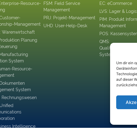
Enterprise-Resource-
FSM: Field Service
EC: eCommerce
ing
Management
LVS: Lager & Logis
Customer-
PRJ: Projekt-Management
PIM: Produkt Infor
ionship-Management
UHD: User-Help-Desk
Management
Warenwirtschaft
POS: Kassensyst
Produktion Planung
QMS:
teuerung
Qualitätsmanagem
Manufacturing
System
tion System
Um dir ein 
Geräteinfor
uman-Resource-
Technologie
gement
auf dieser W
 Dokumenten
zurückziehs
gement System
 Rechnungswesen
Akze
Unified
nications
boration
siness Intelligence