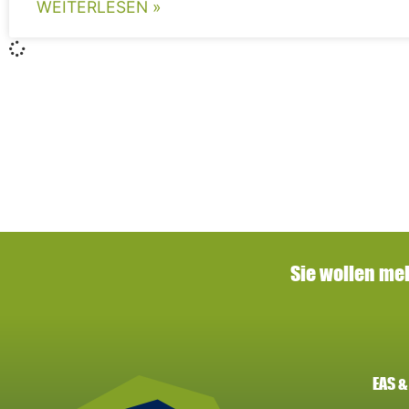
WEITERLESEN »
Sie wollen me
EAS &