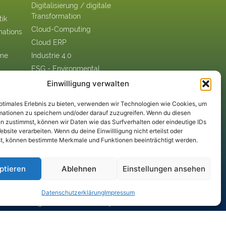
Digitalisierung / digitale
Transformation
tik
Cloud-Computing
mations
Cloud ERP
eme
Industrie 4.0
ESG - Environmental,
ent-
Social & Governance
Einwilligung verwalten
IoT: Internet of Things
optimales Erlebnis zu bieten, verwenden wir Technologien wie Cookies, um
KI: Künstliche Intelligenz
mationen zu speichern und/oder darauf zuzugreifen. Wenn du diesen
RPA: Robotic Process
n zustimmst, können wir Daten wie das Surfverhalten oder eindeutige IDs
Automation
ebsite verarbeiten. Wenn du deine Einwillligung nicht erteilst oder
t, können bestimmte Merkmale und Funktionen beeinträchtigt werden.
Big Data
Blockchain
ptieren
Ablehnen
Einstellungen ansehen
DSGVO:
Datenschutzgrund-
Verordnung
Datenschutz­erklärung
Impressum
Digital Business Security
digitale Plattformen