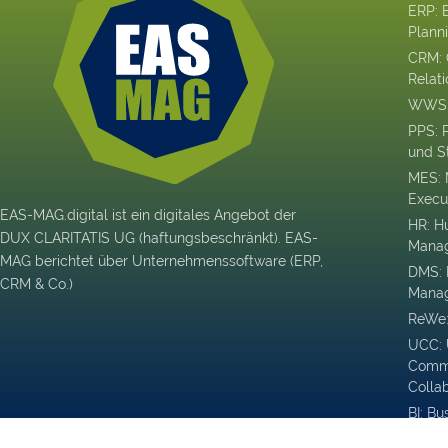
ERP: 
Plann
CRM: 
Relat
WWS: 
PPS: 
und S
MES: 
Execu
EAS-MAG.digital ist ein digitales Angebot der
HR: H
DUX CLARITATIS UG (haftungsbeschränkt). EAS-
Mana
MAG berichtet über Unternehmenssoftware (ERP,
DMS:
CRM & Co.)
Mana
ReWe:
UCC: 
Commu
Colla
BI: Bu