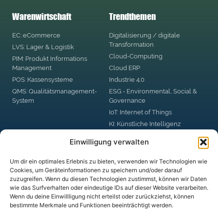
Warenwirtschaft
Trendthemen
EC: eCommerce
Digitalisierung / digitale
Transformation
LVS: Lager & Logistik
Cloud-Computing
PIM: Produkt Informations
Management
Cloud ERP
POS: Kassensysteme
Industrie 4.0
QMS: Qualitätsmanagement-
ESG - Environmental, Social &
System
Governance
IoT: Internet of Things
KI: Künstliche Intelligenz
RPA: Robotic Process
Einwilligung verwalten
Automation
Big Data
Um dir ein optimales Erlebnis zu bieten, verwenden wir Technologien wie
Blockchain
Cookies, um Geräteinformationen zu speichern und/oder darauf
zuzugreifen. Wenn du diesen Technologien zustimmst, können wir Daten
DSGVO: Datenschutzgrund-
wie das Surfverhalten oder eindeutige IDs auf dieser Website verarbeiten.
Verordnung
Wenn du deine Einwillligung nicht erteilst oder zurückziehst, können
Digital Business Security
bestimmte Merkmale und Funktionen beeinträchtigt werden.
digitale Plattformen