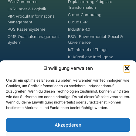
EC: eCommerce
Digitalisierung / digitale
Transformation
LVS: Lager & Logistik
Cloud-Computing
PIM: Produkt Informations
Management
Cloud ERP
POS: Kassensysteme
Industrie 4.0
QMS: Qualitätsmanagement-
ESG - Environmental, Social &
System
Governance
IoT: Internet of Things
KI: Künstliche Intelligenz
RPA: Robotic Process
Einwilligung verwalten
Automation
Big Data
Um dir ein optimales Erlebnis zu bieten, verwenden wir Technologien wie
Blockchain
Cookies, um Geräteinformationen zu speichern und/oder darauf
zuzugreifen. Wenn du diesen Technologien zustimmst, können wir Daten
DSGVO: Datenschutzgrund-
wie das Surfverhalten oder eindeutige IDs auf dieser Website verarbeiten.
Verordnung
Wenn du deine Einwillligung nicht erteilst oder zurückziehst, können
Digital Business Security
bestimmte Merkmale und Funktionen beeinträchtigt werden.
digitale Plattformen
Akzeptieren