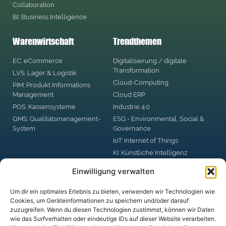
Collaboration
BI: Business Intelligence
Warenwirtschaft
Trendthemen
EC: eCommerce
Digitalisierung / digitale
Transformation
LVS: Lager & Logistik
Cloud-Computing
PIM: Produkt Informations
Management
Cloud ERP
POS: Kassensysteme
Industrie 4.0
QMS: Qualitätsmanagement-
ESG - Environmental, Social &
System
Governance
IoT: Internet of Things
KI: Künstliche Intelligenz
RPA: Robotic Process
Einwilligung verwalten
Automation
Big Data
Um dir ein optimales Erlebnis zu bieten, verwenden wir Technologien wie
Blockchain
Cookies, um Geräteinformationen zu speichern und/oder darauf
zuzugreifen. Wenn du diesen Technologien zustimmst, können wir Daten
DSGVO: Datenschutzgrund-
wie das Surfverhalten oder eindeutige IDs auf dieser Website verarbeiten.
Verordnung